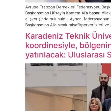
Avrupa Trabzon Dernekleri Federasyonu Başkan
Başkonsolos Hüseyin Kantem Al’a başarı dilekler
alışverişinde bulunuldu. Ayrıca, federasyonun fa
Başkonsolos Al’a sıcak misafirperverlikleri ve 
Karadeniz Teknik Ünive
koordinesiyle, bölgeni
yatırılacak: Uluslarası 