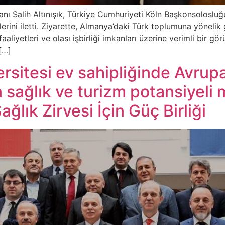
ı Salih Altınışık, Türkiye Cumhuriyeti Köln Başkonsolosluğ
ini iletti. Ziyarette, Almanya’daki Türk toplumuna yönelik gün
aliyetleri ve olası işbirliği imkanları üzerine verimli bir gör
[…]
rsitesi ev sahipliğinde Avrup
n sağlık ve turizm potansiyeli
Sağlık Zirvesi İçin Güç Birliği